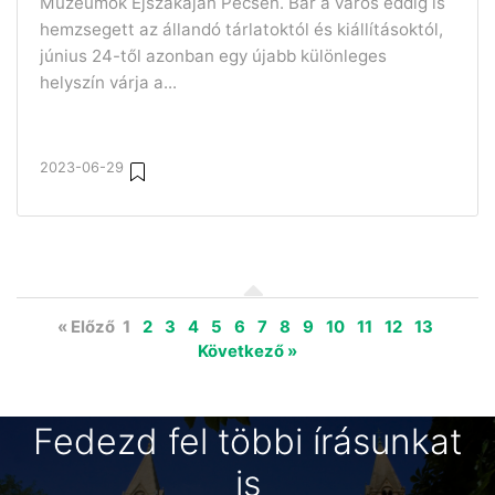
Múzeumok Éjszakáján Pécsen. Bár a város eddig is
hemzsegett az állandó tárlatoktól és kiállításoktól,
június 24-től azonban egy újabb különleges
helyszín várja a...
2023-06-29
« Előző
1
2
3
4
5
6
7
8
9
10
11
12
13
Következő »
Fedezd fel többi írásunkat
is