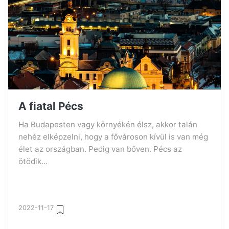
A fiatal Pécs
Ha Budapesten vagy környékén élsz, akkor talán
nehéz elképzelni, hogy a fővároson kívül is van még
élet az országban. Pedig van bőven. Pécs az
ötödik...
2022-11-17