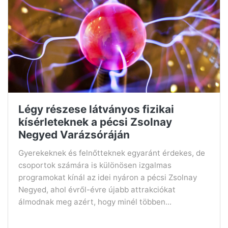
Légy részese látványos fizikai
kísérleteknek a pécsi Zsolnay
Negyed Varázsóráján
Gyerekeknek és felnőtteknek egyaránt érdekes, de
csoportok számára is különösen izgalmas
programokat kínál az idei nyáron a pécsi Zsolnay
Negyed, ahol évről-évre újabb attrakciókat
álmodnak meg azért, hogy minél többen...