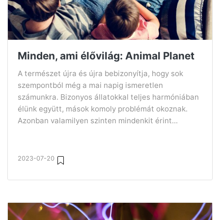
Minden, ami élővilág: Animal Planet
A természet újra és újra bebizonyítja, hogy sok
szempontból még a mai napig ismeretlen
számunkra. Bizonyos állatokkal teljes harmóniában
élünk együtt, mások komoly problémát okoznak.
Azonban valamilyen szinten mindenkit érint...
2023-07-20