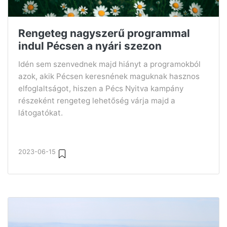
Rengeteg nagyszerű programmal
indul Pécsen a nyári szezon
Idén sem szenvednek majd hiányt a programokból
azok, akik Pécsen keresnének maguknak hasznos
elfoglaltságot, hiszen a Pécs Nyitva kampány
részeként rengeteg lehetőség várja majd a
látogatókat.
2023-06-15