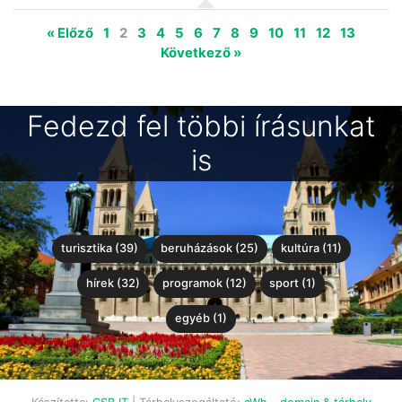
« Előző
1
2
3
4
5
6
7
8
9
10
11
12
13
Következő »
Fedezd fel többi írásunkat
is
turisztika (39)
beruházások (25)
kultúra (11)
hírek (32)
programok (12)
sport (1)
egyéb (1)