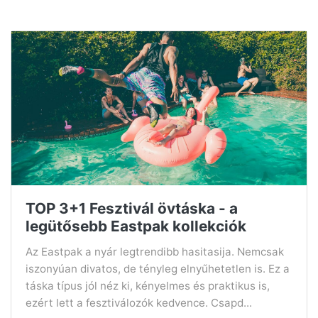
TOP 3+1 Fesztivál övtáska - a
legütősebb Eastpak kollekciók
Az Eastpak a nyár legtrendibb hasitasija. Nemcsak
iszonyúan divatos, de tényleg elnyűhetetlen is. Ez a
táska típus jól néz ki, kényelmes és praktikus is,
ezért lett a fesztiválozók kedvence. Csapd...