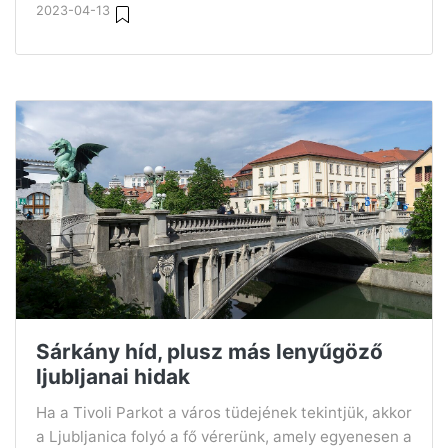
2023-04-13
Sárkány híd, plusz más lenyűgöző
ljubljanai hidak
Ha a Tivoli Parkot a város tüdejének tekintjük, akkor
a Ljubljanica folyó a fő vérerünk, amely egyenesen a