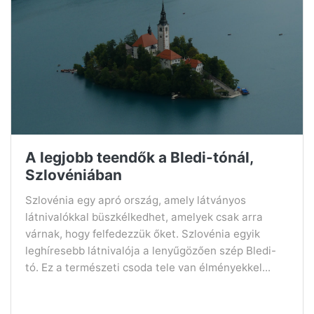
A legjobb teendők a Bledi-tónál,
Szlovéniában
Szlovénia egy apró ország, amely látványos
látnivalókkal büszkélkedhet, amelyek csak arra
várnak, hogy felfedezzük őket. Szlovénia egyik
leghíresebb látnivalója a lenyűgözően szép Bledi-
tó. Ez a természeti csoda tele van élményekkel...