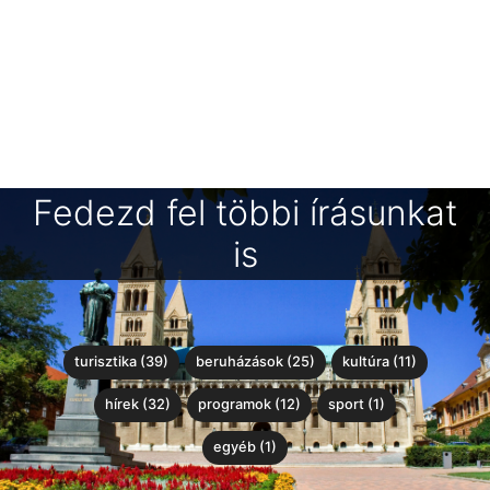
Fedezd fel többi írásunkat
is
turisztika (39)
beruházások (25)
kultúra (11)
hírek (32)
programok (12)
sport (1)
egyéb (1)