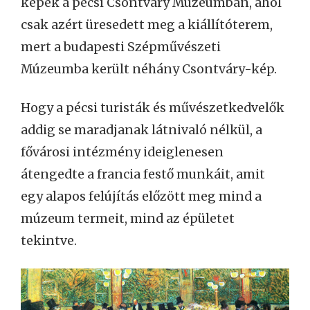
képek a pécsi Csontváry Múzeumban, ahol
csak azért üresedett meg a kiállítóterem,
mert a budapesti Szépművészeti
Múzeumba került néhány Csontváry-kép.
Hogy a pécsi turisták és művészetkedvelők
addig se maradjanak látnivaló nélkül, a
fővárosi intézmény ideiglenesen
átengedte a francia festő munkáit, amit
egy alapos felújítás előzött meg mind a
múzeum termeit, mind az épületet
tekintve.